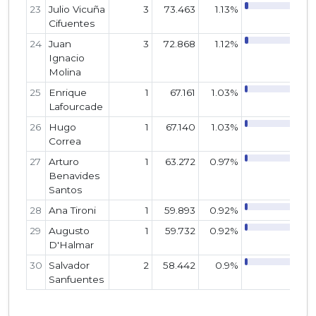
23
Julio Vicuña
3
73.463
1.13%
Cifuentes
24
Juan
3
72.868
1.12%
Ignacio
Molina
25
Enrique
1
67.161
1.03%
Lafourcade
26
Hugo
1
67.140
1.03%
Correa
27
Arturo
1
63.272
0.97%
Benavides
Santos
28
Ana Tironi
1
59.893
0.92%
29
Augusto
1
59.732
0.92%
D'Halmar
30
Salvador
2
58.442
0.9%
Sanfuentes