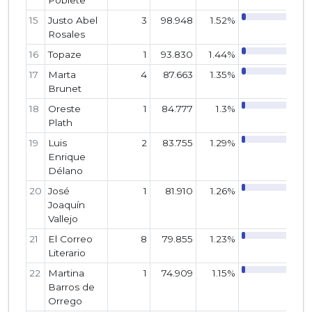
Poblete
15
Justo Abel
3
98.948
1.52%
Rosales
16
Topaze
1
93.830
1.44%
17
Marta
4
87.663
1.35%
Brunet
18
Oreste
1
84.777
1.3%
Plath
19
Luis
2
83.755
1.29%
Enrique
Délano
20
José
1
81.910
1.26%
Joaquín
Vallejo
21
El Correo
8
79.855
1.23%
Literario
22
Martina
1
74.909
1.15%
Barros de
Orrego