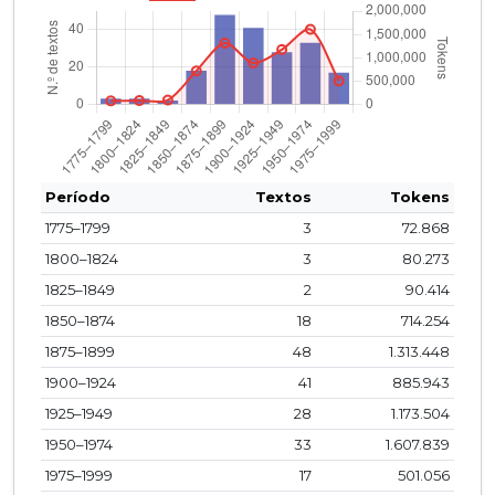
Período
Textos
Tokens
1775–1799
3
72.868
1800–1824
3
80.273
1825–1849
2
90.414
1850–1874
18
714.254
1875–1899
48
1.313.448
1900–1924
41
885.943
1925–1949
28
1.173.504
1950–1974
33
1.607.839
1975–1999
17
501.056