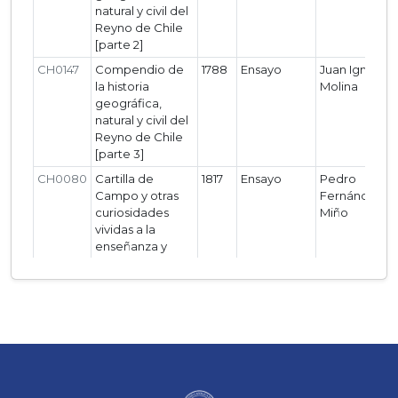
natural y civil del
Reyno de Chile
[parte 2]
CH0147
Compendio de
1788
Ensayo
Juan Ignacio
la historia
Molina
geográfica,
natural y civil del
Reyno de Chile
[parte 3]
CH0080
Cartilla de
1817
Ensayo
Pedro
Campo y otras
Fernández
curiosidades
Miño
vividas a la
enseñanza y
buen excito de
un hijo
(aumentada y
corregida)
CH0054
Cartas
1819
Ensayo
Juan Egaña
Pehuenches
Risco
CH0055
Constitución
1823
Documento
Juan Egaña
Política del
legal
Risco