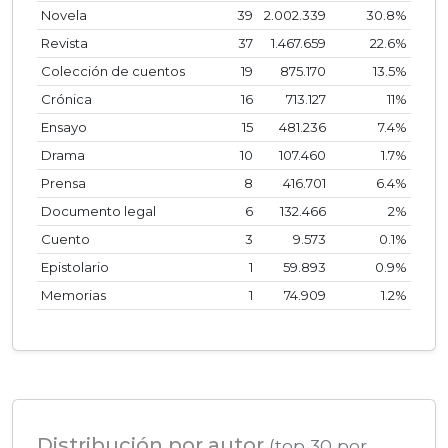
Novela
39
2.002.339
30.8%
Revista
37
1.467.659
22.6%
Colección de cuentos
19
875.170
13.5%
Crónica
16
713.127
11%
Ensayo
15
481.236
7.4%
Drama
10
107.460
1.7%
Prensa
8
416.701
6.4%
Documento legal
6
132.466
2%
Cuento
3
9.573
0.1%
Epistolario
1
59.893
0.9%
Memorias
1
74.909
1.2%
Distribución por autor
(top 30 por