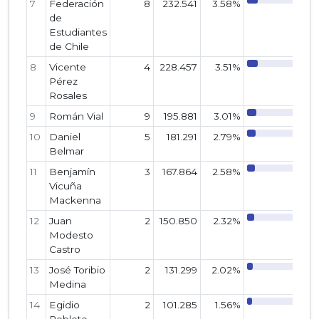
7
Federación
8
232.541
3.58%
de
Estudiantes
de Chile
8
Vicente
4
228.457
3.51%
Pérez
Rosales
9
Román Vial
9
195.881
3.01%
10
Daniel
5
181.291
2.79%
Belmar
11
Benjamín
3
167.864
2.58%
Vicuña
Mackenna
12
Juan
2
150.850
2.32%
Modesto
Castro
13
José Toribio
2
131.299
2.02%
Medina
14
Egidio
2
101.285
1.56%