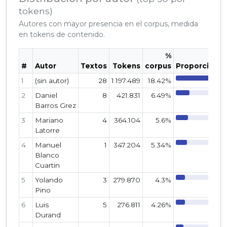
tokens)
Autores con mayor presencia en el corpus, medida
en tokens de contenido.
%
#
Autor
Textos
Tokens
corpus
Proporción
1
(sin autor)
28
1.197.489
18.42%
2
Daniel
8
421.831
6.49%
Barros Grez
3
Mariano
4
364.104
5.6%
Latorre
4
Manuel
1
347.204
5.34%
Blanco
Cuartin
5
Yolando
3
279.870
4.3%
Pino
6
Luis
5
276.811
4.26%
Durand